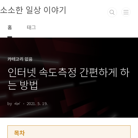
본문 바로가기
소소한 일상 이야기
홈
태그
카테고리 없음
인터넷 속도측정 간편하게 하
는 방법
by •᷄ɞ•᷅
2021. 5. 19.
목차