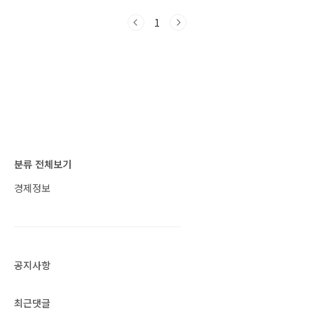
뜻 얼마전 슬의생(슬기로운 의사생활) 시즌 2에
서 채송화(전미도)가 "나 꼰대되기 싫거든, 난 빌
1
런이 좋아!"라고 외친 적이 있습니다. 예전에는
이익준(조정석)이 빌런에 대해 "좋은 거다. 빌 빌
에 달리는 런(run). 열심히 일하는 사람, 최선을
다하는 사람"이라고 장난을 치기도 했습니다. 이
날 슬의생에 등장한 '빌런'(villain)은 악당, 악인,
범죄자 등을 뜻하는 영어 단어입니다. 흔히 영화
나 만화, 소설 속에서 악..
분류 전체보기
경제정보
공지사항
최근댓글