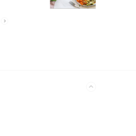
쁜 일상 탓에 인스턴
륨 함량이 높고 포
만 아니라 체내 활성
 몸속엔 각종 질병