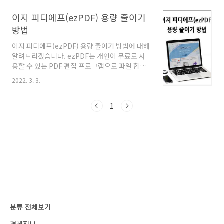
알PDF와 ezPDF를 통해 변환한 한글 파일의 결
과물을 비교해 보겠습니다. PDF 파일을 한글파
이지 피디에프(ezPDF) 용량 줄이기
일로 변환 PDF 파일을 한글파일로 변환하는 첫
방법
번째 방법은 한글 프로그램에서 지원하는 기능을
이용하는 것입니다. 한글 프로그램을 실행한 후
이지 피디에프(ezPDF) 용량 줄이기 방법에 대해
PDF를 오피스 문서로 변환하기 메뉴를 선택합니
알려드리겠습니다. ezPDF는 개인이 무료로 사
다. 변환 메뉴를 선택하니 대용량 문서는 최대
용할 수 있는 PDF 편집 프로그램으로 파일 합치
100쪽까지 변환할 수 있다고 합니다. 197 페이
기, 나누기, 용량 줄이기 등등 다양한 기능을 지원
2022. 3. 3.
지 PDF 파일을 한글파일로 변환했더니 149쪽 한
하고 있습니다. 오늘은 ezPDF 기능 중 파일 용량
글..
을 손쉽게 줄이는 방법 위주로 설명하겠습니다.
PDF 용량 줄이기가 필요한 이유 PDF 용량 줄이
1
기 기능이 어떨 때 필요한지 알아보겠습니다.
PDF 파일은 별도의 프로그램 없이 열어볼 수 있
어서 관공서 등에서 많이 사용하고 있습니다. 정
부24에서 발급받는 서류를 'PDF로 저장'해서 보
면 대부분 500KB 미만입니다. 아래한글이나 MS
워드 프로그램에서 변환한 텍스트 위주의 PDF
파일 용량은 얼마 되지 않지만 사진이 많이 들어
가 있거나 스캔받은 이미지를 PDF..
분류 전체보기