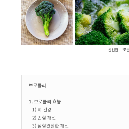
신선한 브로
브로콜리
1. 브로콜리 효능
1) 뼈 건강
2) 빈혈 개선
3) 심혈관질환 개선