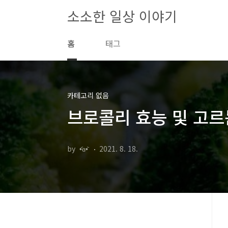
본문 바로가기
소소한 일상 이야기
홈
태그
카테고리 없음
브로콜리 효능 및 고
by •᷄ɞ•᷅
2021. 8. 18.