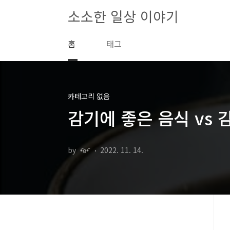
본문 바로가기
소소한 일상 이야기
홈
태그
카테고리 없음
감기에 좋은 음식 vs 
by •᷄ɞ•᷅
2022. 11. 14.